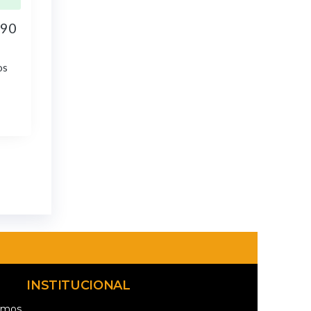
,90
os
INSTITUCIONAL
omos