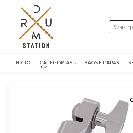
Drum
Instrumentos
Musicais
Station
INÍCIO
CATEGORIAS
BAGS E CAPAS
S
NEW