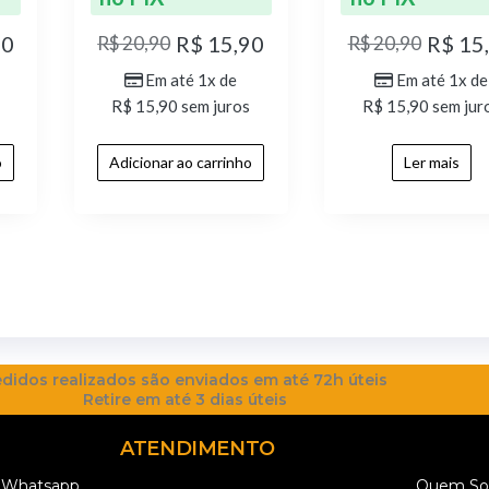
90
R$
15,90
R$
15
R$
20,90
R$
20,90
Em até 1x de
Em até 1x de
R$
15,90
sem juros
R$
15,90
sem jur
o
Adicionar ao carrinho
Ler mais
didos realizados são enviados em até 72h úteis
Retire em até 3 dias úteis
ATENDIMENTO
Whatsapp
Quem S