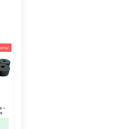
erta!
s –
es