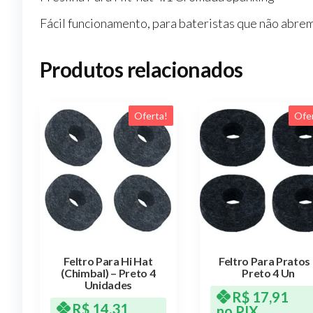
Fácil funcionamento, para bateristas que não abrem
Produtos relacionados
Oferta!
Ofe
Feltro Para Hi Hat
Feltro Para Pratos
(Chimbal) – Preto 4
Preto 4 Un
Unidades
R$
17,91
R$
14,31
no PIX