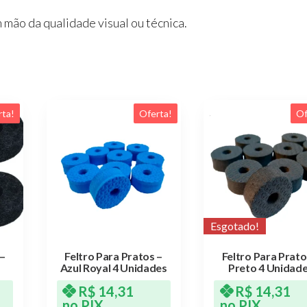
 mão da qualidade visual ou técnica.
rta!
Oferta!
Of
Esgotado!
 –
Feltro Para Pratos –
Feltro Para Prato
Azul Royal 4 Unidades
Preto 4 Unidad
R$
14,31
R$
14,31
no PIX
no PIX