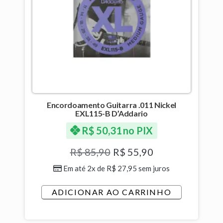
Encordoamento Guitarra .011 Nickel
EXL115-B D’Addario
R$
50,31
no PIX
R$
85,90
R$
55,90
Em até 2x de
R$
27,95
sem juros
ADICIONAR AO CARRINHO