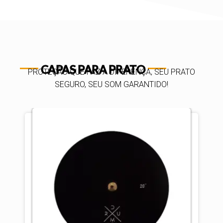
CAPAS PARA PRATO
PROTEÇÃO QUE FAZ A DIFERENÇA, SEU PRATO
SEGURO, SEU SOM GARANTIDO!