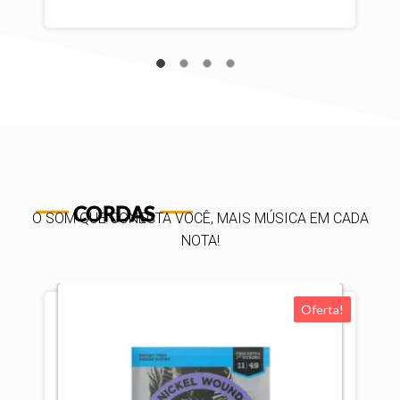
CORDAS
O SOM QUE CONECTA VOCÊ, MAIS MÚSICA EM CADA
NOTA!
Oferta!