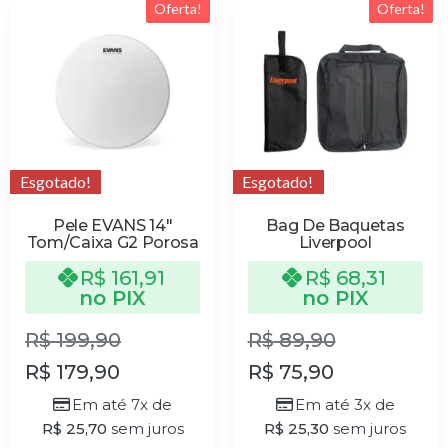
Oferta!
Oferta!
Esgotado!
Esgotado!
Pele EVANS 14″
Bag De Baquetas
Tom/Caixa G2 Porosa
Liverpool
R$
161,91
R$
68,31
no PIX
no PIX
R$
199,90
R$
89,90
R$
179,90
R$
75,90
Em até 7x de
Em até 3x de
R$
25,70
sem juros
R$
25,30
sem juros