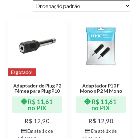
Esgotado!
Adaptador de Plug P2
Adaptador P10 F
Fêmea para Plug P10
Mono x P2 M Mono
R$
11,61
R$
11,61
no PIX
no PIX
R$
12,90
R$
12,90
Em até 1x de
Em até 1x de