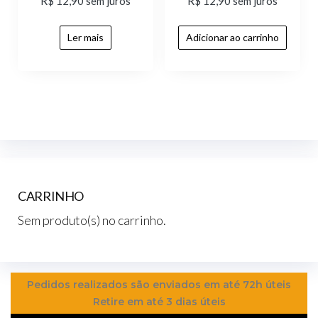
R$
12,90
sem juros
R$
12,90
sem juros
Ler mais
Adicionar ao carrinho
CARRINHO
Sem produto(s) no carrinho.
Pedidos realizados são enviados em até 72h úteis
Retire em até 3 dias úteis