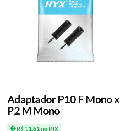
Adaptador P10 F Mono x
P2 M Mono
R$
11,61
no PIX