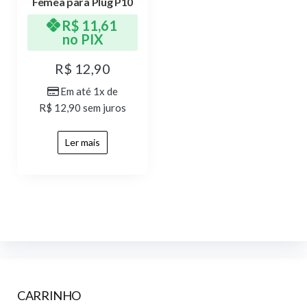
Fêmea para Plug P10
R$
11,61
no PIX
R$
12,90
Em até 1x de
R$
12,90
sem juros
Ler mais
CARRINHO