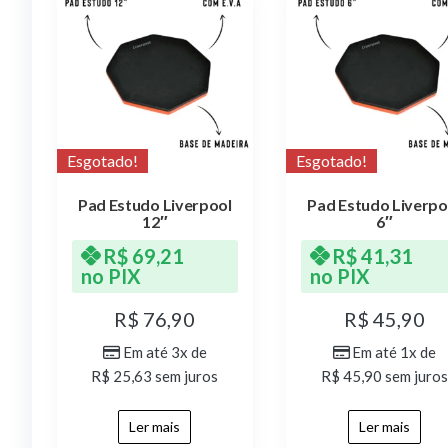
Esgotado!
Esgotado!
Pad Estudo Liverpool
Pad Estudo Liverpo
12″
6″
R$
69,21
R$
41,31
no PIX
no PIX
R$
76,90
R$
45,90
Em até 3x de
Em até 1x de
R$
25,63
sem juros
R$
45,90
sem juros
Ler mais
Ler mais