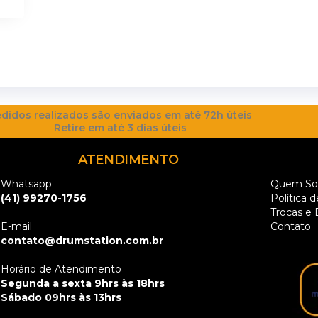
didos realizados são enviados em até 72h úteis
Retire em até 3 dias úteis
ATENDIMENTO
Whatsapp
Quem S
(41) 99270-1756
Política 
Trocas e
E-mail
Contato
contato@drumstation.com.br
Horário de Atendimento
Segunda a sexta 9hrs às 18hrs
Sábado 09hrs às 13hrs