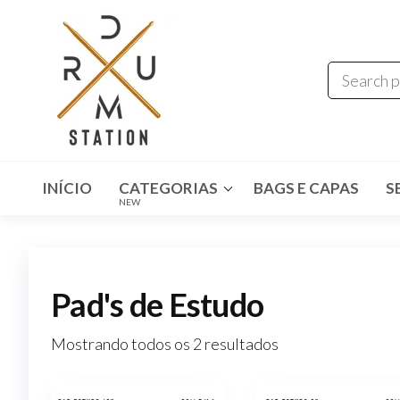
Drum
Instrumentos
Musicais
Station
INÍCIO
CATEGORIAS
BAGS E CAPAS
S
NEW
Pad's de Estudo
Mostrando todos os 2 resultados