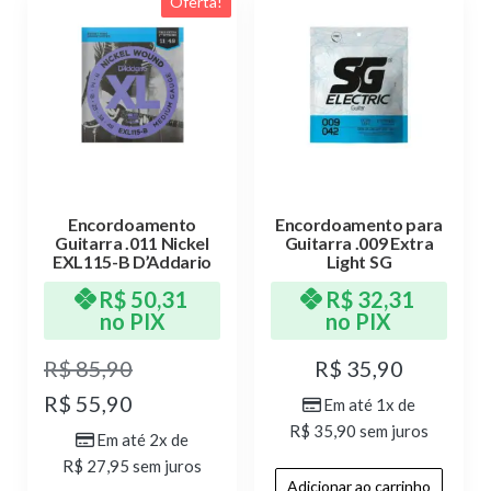
Oferta!
Encordoamento
Encordoamento para
Guitarra .011 Nickel
Guitarra .009 Extra
EXL115-B D’Addario
Light SG
R$
50,31
R$
32,31
no PIX
no PIX
R$
85,90
R$
35,90
R$
55,90
Em até 1x de
R$
35,90
sem juros
Em até 2x de
R$
27,95
sem juros
Adicionar ao carrinho