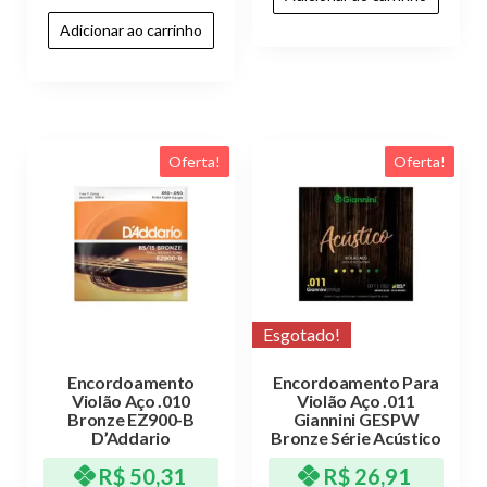
Adicionar ao carrinho
Oferta!
Oferta!
Esgotado!
Encordoamento
Encordoamento Para
Violão Aço .010
Violão Aço .011
Bronze EZ900-B
Giannini GESPW
D’Addario
Bronze Série Acústico
R$
50,31
R$
26,91