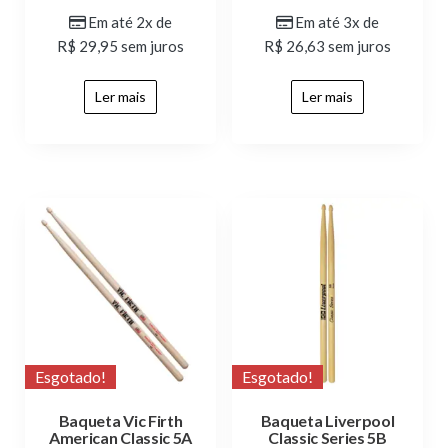
Em até 2x de
Em até 3x de
R$
29,95
sem juros
R$
26,63
sem juros
Ler mais
Ler mais
Esgotado!
Esgotado!
Baqueta Vic Firth
Baqueta Liverpool
American Classic 5A
Classic Series 5B