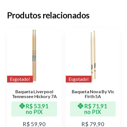
Produtos relacionados
Esgotado!
Esgotado!
Baqueta Liverpool
Baqueta Nova By Vic
Tennessee Hickory 7A
Firth 5A
R$
53,91
R$
71,91
no PIX
no PIX
R$
59,90
R$
79,90