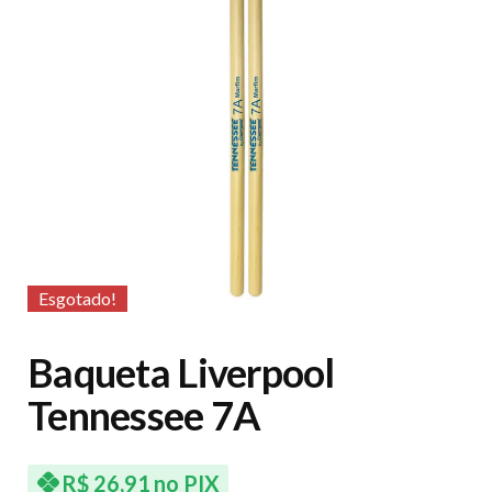
Esgotado!
Baqueta Liverpool
Tennessee 7A
R$
26,91
no PIX