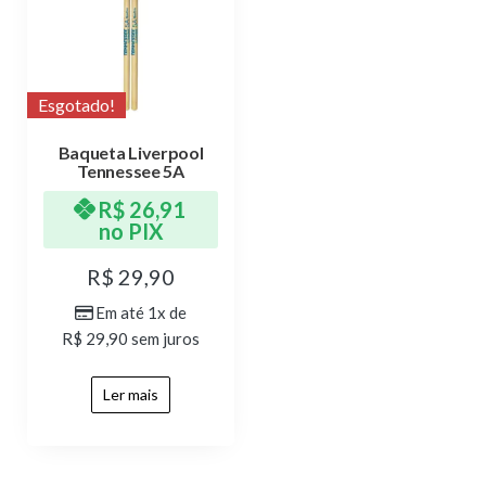
Esgotado!
Baqueta Liverpool
Tennessee 5A
R$
26,91
no PIX
R$
29,90
Em até 1x de
R$
29,90
sem juros
Ler mais