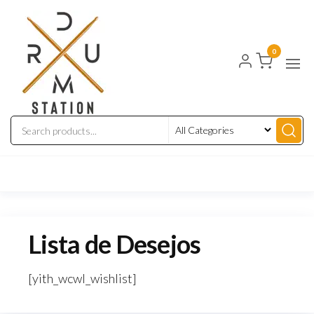
Drum
Instrumentos
Musicais
Station
0
Lista de Desejos
[yith_wcwl_wishlist]