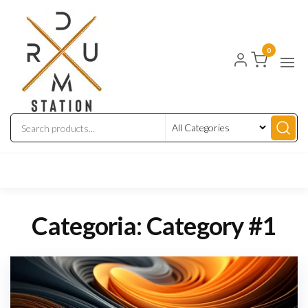
Drum
Instrumentos
Musicais
Station
0
Categoria:
Category #1